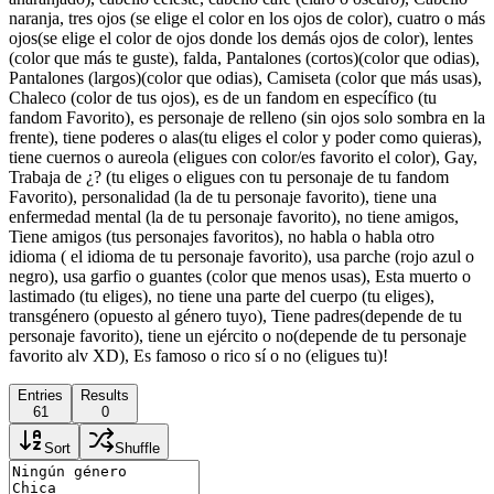
naranja, tres ojos (se elige el color en los ojos de color), cuatro o más
ojos(se elige el color de ojos donde los demás ojos de color), lentes
(color que más te guste), falda, Pantalones (cortos)(color que odias),
Pantalones (largos)(color que odias), Camiseta (color que más usas),
Chaleco (color de tus ojos), es de un fandom en específico (tu
fandom Favorito), es personaje de relleno (sin ojos solo sombra en la
frente), tiene poderes o alas(tu eliges el color y poder como quieras),
tiene cuernos o aureola (eligues con color/es favorito el color), Gay,
Trabaja de ¿? (tu eliges o eligues con tu personaje de tu fandom
Favorito), personalidad (la de tu personaje favorito), tiene una
enfermedad mental (la de tu personaje favorito), no tiene amigos,
Tiene amigos (tus personajes favoritos), no habla o habla otro
idioma ( el idioma de tu personaje favorito), usa parche (rojo azul o
negro), usa garfio o guantes (color que menos usas), Esta muerto o
lastimado (tu eliges), no tiene una parte del cuerpo (tu eliges),
transgénero (opuesto al género tuyo), Tiene padres(depende de tu
personaje favorito), tiene un ejército o no(depende de tu personaje
favorito alv XD), Es famoso o rico sí o no (eligues tu)!
Entries
Results
61
0
Sort
Shuffle