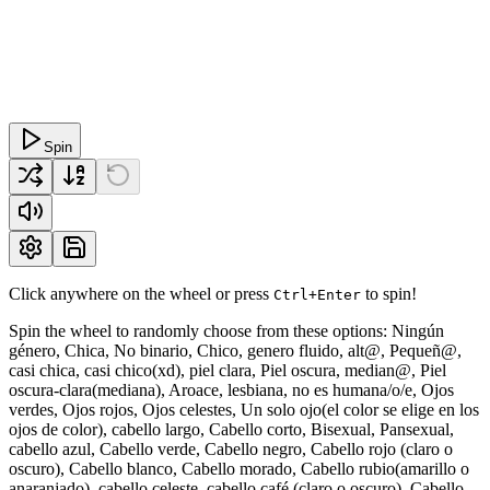
Spin
Click anywhere on the wheel or press
to spin!
Ctrl+Enter
Spin the wheel to randomly choose from these options: Ningún
género, Chica, No binario, Chico, genero fluido, alt@, Pequeñ@,
casi chica, casi chico(xd), piel clara, Piel oscura, median@, Piel
oscura-clara(mediana), Aroace, lesbiana, no es humana/o/e, Ojos
verdes, Ojos rojos, Ojos celestes, Un solo ojo(el color se elige en los
ojos de color), cabello largo, Cabello corto, Bisexual, Pansexual,
cabello azul, Cabello verde, Cabello negro, Cabello rojo (claro o
oscuro), Cabello blanco, Cabello morado, Cabello rubio(amarillo o
anaranjado), cabello celeste, cabello café (claro o oscuro), Cabello